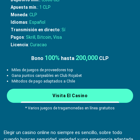
Apuesta mín.
:
1 CLP
Moneda
:
CLP
Idiomas
:
Español
Transmisión en directo
:
Sí
Pagos
:
Skrill, Bitcoin, Visa
Licencia
:
Curacao
100%
200,000
Bono
hasta
CLP
Miles de juegos de proveedores top
Gana puntos canjeables en Club Rojabet
Métodos de pago adaptados a Chile
Visita El Casino
* Varios juegos de tragamonedas en línea gratuitos
Elegir un casino online no siempre es sencillo, sobre todo
cuando buscas seguridad, variedad y una experiencia adaptada