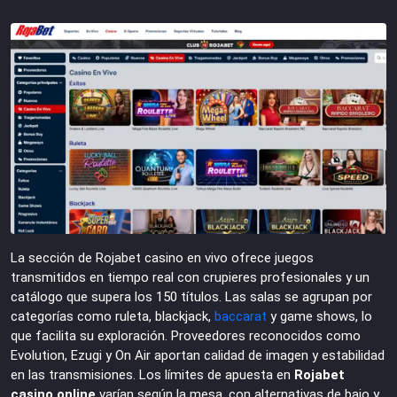
La sección de Rojabet casino en vivo ofrece juegos
transmitidos en tiempo real con crupieres profesionales y un
catálogo que supera los 150 títulos. Las salas se agrupan por
categorías como ruleta, blackjack,
baccarat
y game shows, lo
que facilita su exploración. Proveedores reconocidos como
Evolution, Ezugi y On Air aportan calidad de imagen y estabilidad
en las transmisiones. Los límites de apuesta en
Rojabet
casino online
varían según la mesa, con alternativas de bajo y