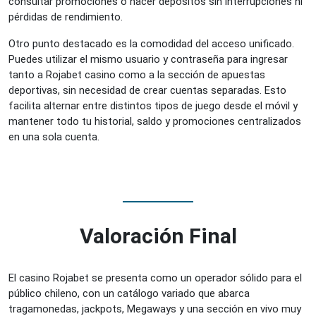
consultar promociones o hacer depósitos sin interrupciones ni
pérdidas de rendimiento.
Otro punto destacado es la comodidad del acceso unificado.
Puedes utilizar el mismo usuario y contraseña para ingresar
tanto a Rojabet casino como a la sección de apuestas
deportivas, sin necesidad de crear cuentas separadas. Esto
facilita alternar entre distintos tipos de juego desde el móvil y
mantener todo tu historial, saldo y promociones centralizados
en una sola cuenta.
Valoración Final
El casino Rojabet se presenta como un operador sólido para el
público chileno, con un catálogo variado que abarca
tragamonedas, jackpots, Megaways y una sección en vivo muy