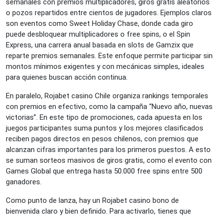
semanales con premios multiplicadores, giros gratis aleatorios
o pozos repartidos entre cientos de jugadores. Ejemplos claros
son eventos como Sweet Holiday Chase, donde cada giro
puede desbloquear multiplicadores o free spins, o el Spin
Express, una carrera anual basada en slots de Gamzix que
reparte premios semanales. Este enfoque permite participar sin
montos mínimos exigentes y con mecánicas simples, ideales
para quienes buscan acción continua.
En paralelo, Rojabet casino Chile organiza rankings temporales
con premios en efectivo, como la campaña “Nuevo año, nuevas
victorias”. En este tipo de promociones, cada apuesta en los
juegos participantes suma puntos y los mejores clasificados
reciben pagos directos en pesos chilenos, con premios que
alcanzan cifras importantes para los primeros puestos. A esto
se suman sorteos masivos de giros gratis, como el evento con
Games Global que entrega hasta 50.000 free spins entre 500
ganadores.
Como punto de lanza, hay un Rojabet casino bono de
bienvenida claro y bien definido. Para activarlo, tienes que