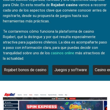
para Chile. En esta reseña de
Rojabet casino
vamos a recorrer
cada uno de los aspectos clave que conviene conocer antes de
registrarte, desde su propuesta de juegos hasta sus
herramientas más prácticas.
Te contaremos cómo funciona la plataforma de casino
Rojabet, qué la distingue y por qué resulta especialmente
atractiva para jugadores chilenos. La idea es acompañarte paso
a paso con información clara, para que puedas decidir con
tranquilidad sobre uno de los
casinos online
más atractivos de
la actualidad.
Rojabet bonos de casino
Juegos y software
Casino e