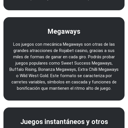
Megaways
Los juegos con mecánica Megaways son otras de las
grandes atracciones de Rojabet casino, gracias a sus
miles de formas de ganar en cada giro. Podrás probar
juegos populares como Sweet Success Megaways,
Buffalo Rising, Bonanza Megaways, Extra Chilli Megaways
o Wild West Gold. Este formato se caracteriza por
carretes variables, símbolos en cascada y funciones de
bonificación que mantienen el ritmo alto de juego.
Juegos instantáneos y otros