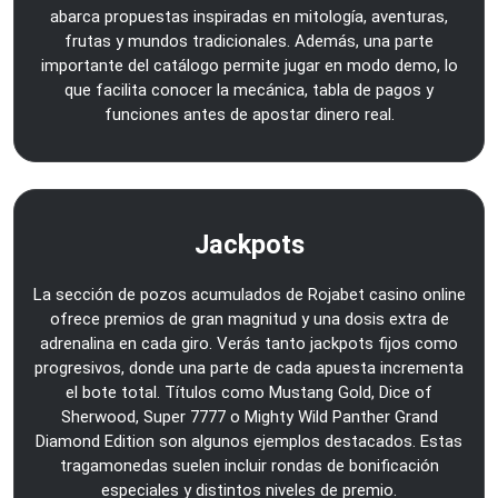
abarca propuestas inspiradas en mitología, aventuras,
frutas y mundos tradicionales. Además, una parte
importante del catálogo permite jugar en modo demo, lo
que facilita conocer la mecánica, tabla de pagos y
funciones antes de apostar dinero real.
Jackpots
La sección de pozos acumulados de Rojabet casino online
ofrece premios de gran magnitud y una dosis extra de
adrenalina en cada giro. Verás tanto jackpots fijos como
progresivos, donde una parte de cada apuesta incrementa
el bote total. Títulos como Mustang Gold, Dice of
Sherwood, Super 7777 o Mighty Wild Panther Grand
Diamond Edition son algunos ejemplos destacados. Estas
tragamonedas suelen incluir rondas de bonificación
especiales y distintos niveles de premio.