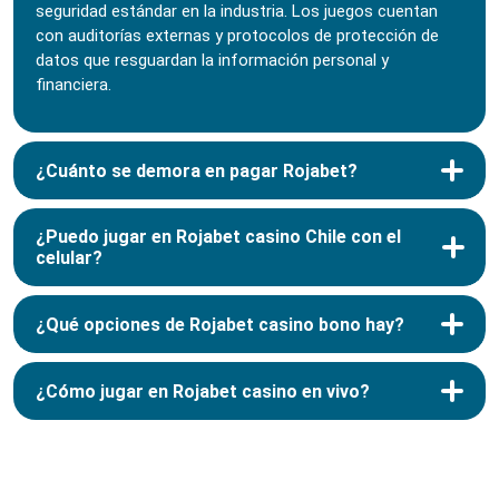
seguridad estándar en la industria. Los juegos cuentan
con auditorías externas y protocolos de protección de
datos que resguardan la información personal y
financiera.
¿Cuánto se demora en pagar Rojabet?
¿Puedo jugar en Rojabet casino Chile con el
celular?
¿Qué opciones de Rojabet casino bono hay?
¿Cómo jugar en Rojabet casino en vivo?