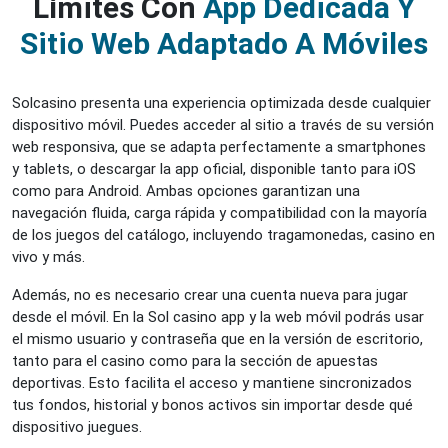
Límites Con
App Dedicada Y
Sitio Web Adaptado A Móviles
Solcasino presenta una experiencia optimizada desde cualquier
dispositivo móvil. Puedes acceder al sitio a través de su versión
web responsiva, que se adapta perfectamente a smartphones
y tablets, o descargar la app oficial, disponible tanto para iOS
como para Android. Ambas opciones garantizan una
navegación fluida, carga rápida y compatibilidad con la mayoría
de los juegos del catálogo, incluyendo tragamonedas, casino en
vivo y más.
Además, no es necesario crear una cuenta nueva para jugar
desde el móvil. En la Sol casino app y la web móvil podrás usar
el mismo usuario y contraseña que en la versión de escritorio,
tanto para el casino como para la sección de apuestas
deportivas. Esto facilita el acceso y mantiene sincronizados
tus fondos, historial y bonos activos sin importar desde qué
dispositivo juegues.