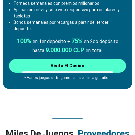
Torneos semanales con premios millonarios
Aplicación móvil y sitio web responsivo para celulares y
tabletas
Bonos semanales por recargas a partir del tercer
depósito
100%
75%
en 1er depósito +
en 2do depósito
9.000.000 CLP
hasta
en total
Visita El Casino
* Varios juegos de tragamonedas en línea gratuitos
Miles De Juegos,
Proveedores