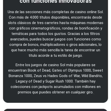
con funciones innovadoras
Una de las secciones más completas de casino online Sol.
Con más de 4.000 títulos disponibles, encontrarás desde
slots clásicos de tres carretes hasta máquinas modernas
con gráficos cinematográficos, rondas de bonificación y
temáticas para todos los gustos. Gracias a los filtros
avanzados, puedes buscar juegos con funciones como
compra de bonos, multiplicadores o giros adicionales, lo
que hace mucho más sencilla la tarea de encontrar un
título acorde a tu estilo de juego.
Entre los juegos de casino Sol más populares se
encuentran Book of Dead, Gates of Olympus 1000, Sweet
Bonanza 1000, Zeus vs Hades Gods of War, Wild Bandito,
Legacy of Dead y Sugar Rush 1000. También hay
colecciones con jackpots acumulados con millones en
premios que puedes obtener en cualquier giro.