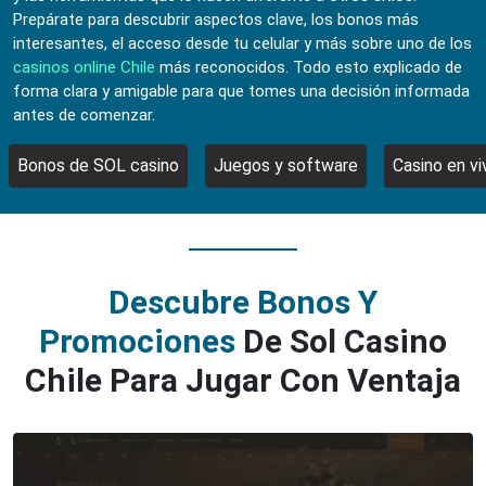
Prepárate para descubrir aspectos clave, los bonos más
interesantes, el acceso desde tu celular y más sobre uno de los
casinos online Chile
más reconocidos. Todo esto explicado de
forma clara y amigable para que tomes una decisión informada
antes de comenzar.
Bonos de SOL casino
Juegos y software
Casino en vi
Descubre Bonos Y
Promociones
De Sol Casino
Chile Para Jugar Con Ventaja