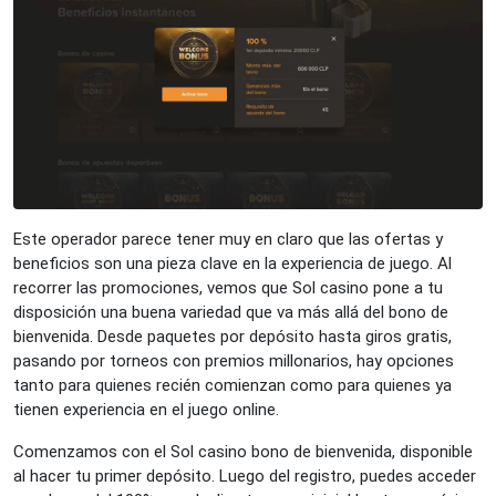
Este operador parece tener muy en claro que las ofertas y
beneficios son una pieza clave en la experiencia de juego. Al
recorrer las promociones, vemos que Sol casino pone a tu
disposición una buena variedad que va más allá del bono de
bienvenida. Desde paquetes por depósito hasta giros gratis,
pasando por torneos con premios millonarios, hay opciones
tanto para quienes recién comienzan como para quienes ya
tienen experiencia en el juego online.
Comenzamos con el Sol casino bono de bienvenida, disponible
al hacer tu primer depósito. Luego del registro, puedes acceder