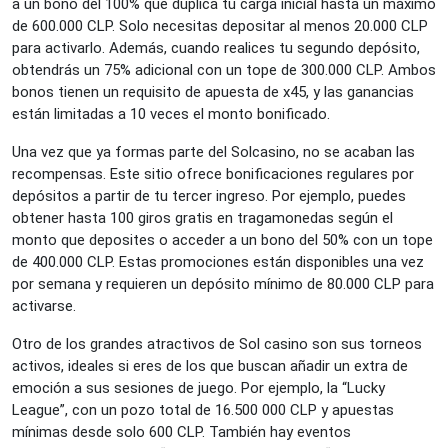
a un bono del 100% que duplica tu carga inicial hasta un máximo
de 600.000 CLP. Solo necesitas depositar al menos 20.000 CLP
para activarlo. Además, cuando realices tu segundo depósito,
obtendrás un 75% adicional con un tope de 300.000 CLP. Ambos
bonos tienen un requisito de apuesta de x45, y las ganancias
están limitadas a 10 veces el monto bonificado.
Una vez que ya formas parte del Solcasino, no se acaban las
recompensas. Este sitio ofrece bonificaciones regulares por
depósitos a partir de tu tercer ingreso. Por ejemplo, puedes
obtener hasta 100 giros gratis en tragamonedas según el
monto que deposites o acceder a un bono del 50% con un tope
de 400.000 CLP. Estas promociones están disponibles una vez
por semana y requieren un depósito mínimo de 80.000 CLP para
activarse.
Otro de los grandes atractivos de Sol casino son sus torneos
activos, ideales si eres de los que buscan añadir un extra de
emoción a sus sesiones de juego. Por ejemplo, la “Lucky
League”, con un pozo total de 16.500 000 CLP y apuestas
mínimas desde solo 600 CLP. También hay eventos